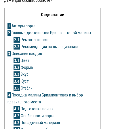
даже для южных областей.
Яблоня
Содержание
Овощи
1
Авторы сорта
2
Главные достоинства Бриллиантовой малины
Картошка
2.1
Ремонтантность
2.2
Рекомендации по выращиванию
Огурец
3
Описание плодов
Помидоры
3.1
Цвет
3.2
Форма
Цветы
3.3
Вкус
3.4
Куст
Орхидея
3.5
Стебли
4
Посадка малины Бриллиантовая и выбор
Драцена
правильного места
Замиокулькас
4.1
Подготовка почвы
4.2
Особенности сорта
Петуния
4.3
Посадочный материал