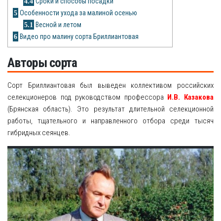
4.4
Сроки и способы посадки
Рецепты
5
Особенности ухода за малиной осенью
5.1
Весной и летом
О сайте
6
Видео про малину сорта Бриллиантовая
Авторы сорта
Сорт Бриллиантовая был выведен коллективом российских
селекционеров под руководством профессора
И.В. Казакова
(Брянская область). Это результат длительной селекционной
работы, тщательного и направленного отбора среди тысяч
гибридных сеянцев.