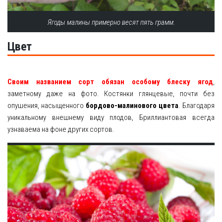
Ягоды малины примерно весят пять грамм.
Цвет
Своим названием сорт обязан особому блеску ягод
,
заметному даже на фото. Костянки глянцевые, почти без
опушения, насыщенного
бордово-малинового цвета
. Благодаря
уникальному внешнему виду плодов, Бриллиантовая всегда
узнаваема на фоне других сортов.