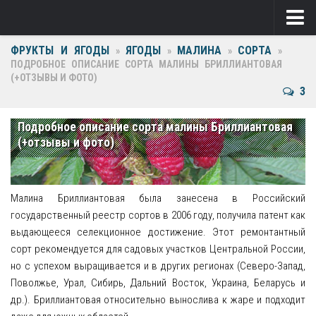
ФРУКТЫ И ЯГОДЫ
ЯГОДЫ
МАЛИНА
СОРТА
Ягоды
»
»
»
»
ПОДРОБНОЕ ОПИСАНИЕ СОРТА МАЛИНЫ БРИЛЛИАНТОВАЯ
(+ОТЗЫВЫ И ФОТО)
Виноград
3
Клубника
Подробное описание сорта малины Бриллиантовая
Крыжовник
(+отзывы и фото)
Малина
Фрукты
Малина Бриллиантовая была занесена в Российский
государственный реестр сортов в 2006 году, получила патент как
Груша
выдающееся селекционное достижение. Этот ремонтантный
сорт рекомендуется для садовых участков Центральной России,
Ежевика
но с успехом выращивается и в других регионах (Северо-Запад,
Поволжье, Урал, Сибирь, Дальний Восток, Украина, Беларусь и
Слива
др.). Бриллиантовая относительно вынослива к жаре и подходит
Черешня