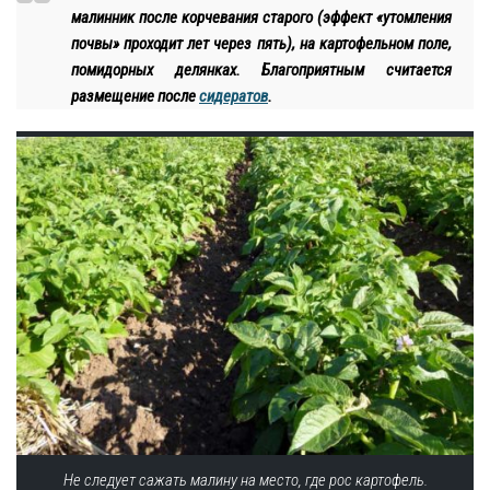
малинник после корчевания старого (эффект «утомления
почвы» проходит лет через пять), на картофельном поле,
помидорных делянках. Благоприятным считается
размещение после
сидератов
.
Не следует сажать малину на место, где рос картофель.