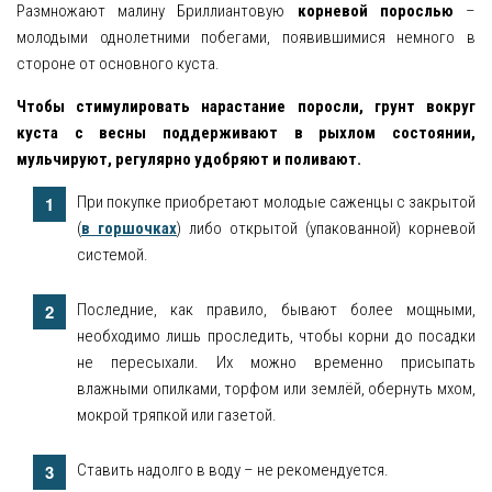
Размножают малину Бриллиантовую
корневой порослью
–
молодыми однолетними побегами, появившимися немного в
стороне от основного куста.
Чтобы стимулировать нарастание поросли, грунт вокруг
куста с весны поддерживают в рыхлом состоянии,
мульчируют, регулярно удобряют и поливают.
При покупке приобретают молодые саженцы с закрытой
(
в горшочках
) либо открытой (упакованной) корневой
системой.
Последние, как правило, бывают более мощными,
необходимо лишь проследить, чтобы корни до посадки
не пересыхали. Их можно временно присыпать
влажными опилками, торфом или землёй, обернуть мхом,
мокрой тряпкой или газетой.
Ставить надолго в воду – не рекомендуется.