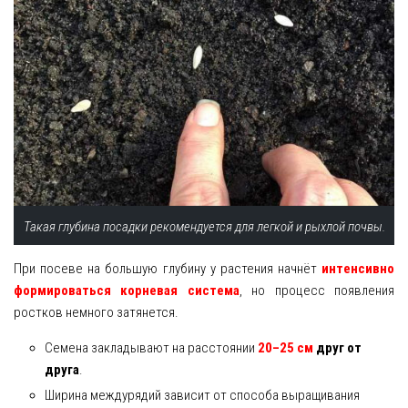
Такая глубина посадки рекомендуется для легкой и рыхлой почвы.
При посеве на большую глубину у растения начнёт
интенсивно
формироваться корневая система
, но процесс появления
ростков немного затянется.
Семена закладывают на расстоянии
20–25 см
друг от
друга
.
Ширина междурядий зависит от способа выращивания