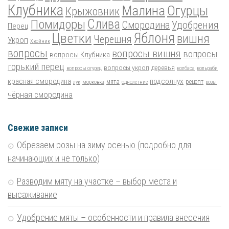
Клубника
Малина
Огурцы
Крыжовник
Помидоры
Слива
Смородина
Удобрения
Перец
Цветки
Яблоня
вишня
Черешня
Укроп
Хвойник
вопросы
вопросы вишня
вопросы
вопросы Клубника
горький перец
вопросы укроп
деревья
вопросы огурец
колбаса
кольраби
красная смородина
подсолнух
мята
рецепт
лук
морковка
однолетние
розы
чёрная смородина
Свежие записи
Обрезаем розы на зиму осенью (подробно для
начинающих и не только)
Разводим мяту на участке – выбор места и
высаживание
Удобрение мяты – особенности и правила внесения