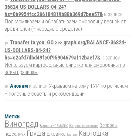
36824-US-DOLLARS-04-24?
hs=0b9954fcc266184819b88b369d7bee57&
к записи
Подкармливаем и обрабатываем смородину весной от
вредителей (+ народные средства)
Transfer to you. GO >>> graph.org/BALANCE-36824-
US-DOLLARS-04-24?
hs=c2afd7dbd49fc0f95904679af12baef7&
к записи
Используем картофельные очистки для смородины по
всем правилам
Аноним
к записи
Укрываем на зиму ТУИ по регионам
– полезные советы и рекомендации
Метки
Виноград
Вопросы
Вопросы КЛЕМАТИС
Вопросы папоротник
Груша
Картошка
Ежевика
подсолнух
Завтрак