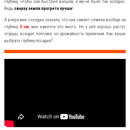
глубину, чтобы они быстрее взошли, и им не было так холодно.
Ведь
сверху земля прогрета лучше
!
Яблоня
А вчера мне соседка сказала, что она сажает семена вообще на
Овощи
глубину
3 см
, мне кажется это много. Но у неё хорошо растут
огурцы, всходят попозже, но урожайность приличная. Как лучше
Картошка
выбрать глубину посадки?
Огурец
Помидоры
Цветы
Орхидея
Драцена
Замиокулькас
Петуния