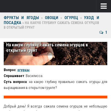
ФРУКТЫ И ЯГОДЫ
ОВОЩИ
ОГУРЕЦ
УХОД И
Ягоды
»
»
»
ПОСАДКА
»
НА КАКУЮ ГЛУБИНУ САЖАТЬ СЕМЕНА ОГУРЦОВ
В ОТКРЫТЫЙ ГРУНТ
Виноград
1
Клубника
На какую глубину сажать семена огурцов в
Крыжовник
открытый грунт
Малина
Фрукты
Вопрос
:
огурцы
.
Спрашивает
: Василисса.
Груша
Суть вопроса
: на какую глубину правильно сажать огурцы для
выращивания в открытом грунте?
Ежевика
Слива
Добрый день! Я всегда сажала семена огурцов не небольшую
Черешня