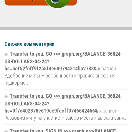
Свежие комментарии
Transfer to you. GO >>> graph.org/BALANCE-36824-
US-DOLLARS-04-24?
hs=5ef52f6ff9f2a5f4e689794314ba2733&
к записи
Удобрение мяты – особенности и правила внесения
подкормок
Transfer to you. GO >>> graph.org/BALANCE-36824-
US-DOLLARS-04-24?
hs=0f7c402378e619ee9fecff0746642466&
к записи
Разводим мяту на участке – выбор места и высаживание
Transfer to you. SIGN IN >>> graph.org/BALANCE-