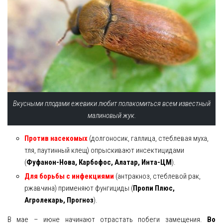
Вкусными плодами ежевики любит полакомиться всем известный
малиновый жук.
Против насекомых
(долгоносик, галлица, стеблевая муха,
тля, паутинный клещ) опрыскивают инсектицидами
(
Фуфанон-Нова, Карбофос, Алатар, Инта-ЦМ
).
Для борьбы с инфекциями
(антракноз, стеблевой рак,
ржавчина) применяют фунгициды (
Пропи Плюс,
Агролекарь, Прогноз
).
В мае – июне начинают отрастать побеги замещения.
Во