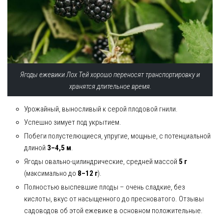
Ягоды ежевики Лох Тей хорошо переносят транспортировку и
хранятся длительное время.
Урожайный, выносливый к серой плодовой гнили.
Успешно зимует под укрытием.
Побеги полустелющиеся, упругие, мощные, с потенциальной
длиной
3–4,5 м
.
Ягоды овально-цилиндрические, средней массой
5 г
(максимально до
8–12 г
).
Полностью выспевшие плоды – очень сладкие, без
кислоты, вкус от насыщенного до пресноватого. Отзывы
садоводов об этой ежевике в основном положительные.