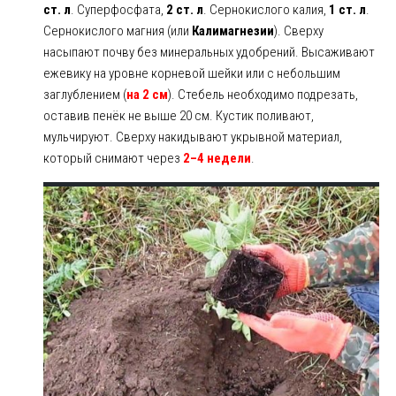
ст. л
. Суперфосфата,
2 ст. л
. Сернокислого калия,
1 ст. л
.
Сернокислого магния (или
Калимагнезии
). Сверху
насыпают почву без минеральных удобрений. Высаживают
ежевику на уровне корневой шейки или с небольшим
заглублением (
на 2 см
). Стебель необходимо подрезать,
оставив пенёк не выше 20 см. Кустик поливают,
мульчируют. Сверху накидывают укрывной материал,
который снимают через
2–4 недели
.