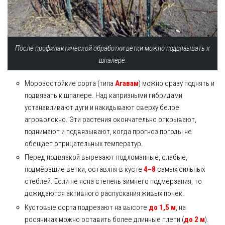
После профилактической обработки ветки можно подвязывать к
шпалере.
Морозостойкие сорта (типа
Агавам
) можно сразу поднять и
подвязать к шпалере. Над капризными гибридами
устанавливают дуги и накидывают сверху белое
агроволокно. Эти растения окончательно открывают,
поднимают и подвязывают, когда прогноз погоды не
обещает отрицательных температур.
Перед подвязкой вырезают подломанные, слабые,
подмёрзшие ветки, оставляя в кусте
4–8
самых сильных
стеблей. Если не ясна степень зимнего подмерзания, то
дожидаются активного распускания живых почек.
Кустовые сорта подрезают на высоте
до 1,5 м
, на
росяниках можно оставить более длинные плети (
до 2 м
).