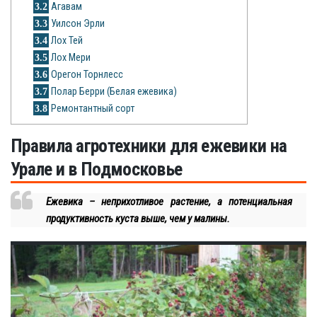
3.2
Агавам
3.3
Уилсон Эрли
3.4
Лох Тей
3.5
Лох Мери
3.6
Орегон Торнлесс
3.7
Полар Берри (Белая ежевика)
3.8
Ремонтантный сорт
Правила агротехники для ежевики на
Урале и в Подмосковье
Ежевика – неприхотливое растение, а потенциальная
продуктивность куста выше, чем у малины.