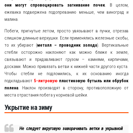
они могут спровоцировать загнивание почек
. В целом,
ежевика подвержена подопреванию меньше, чем виноград и
малина.
Побеги, пригнутые летом, просто увязывают в пучки, отрезав
слишком длинные верхушки. Если применялись железные скобы,
то их убирают (
металл – проводник холода
). Вертикальные
стебли осторожно наклоняют как можно ближе к земле,
связывают и придавливают грузом – камнями, кирпичами,
досками. Можно привязать ветви к нижней части другого куста.
Чтобы стебли не подломились, к их основанию иногда
подкладывают
5-литровую
пластиковую бутыль или обрубок
полена
. Наклон производят в сторону, противоположную от
места отрастания побега у корневой шейки.
Укрытие на зиму
Не следует вкруговую заворачивать ветки в укрывной