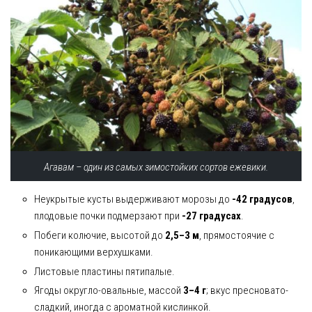
Агавам – один из самых зимостойких сортов ежевики.
Неукрытые кусты выдерживают морозы до
-42 градусов
,
плодовые почки подмерзают при
-27 градусах
.
Побеги колючие, высотой до
2,5–3 м
, прямостоячие с
поникающими верхушками.
Листовые пластины пятипалые.
Ягоды округло-овальные, массой
3–4 г
; вкус пресновато-
сладкий, иногда с ароматной кислинкой.