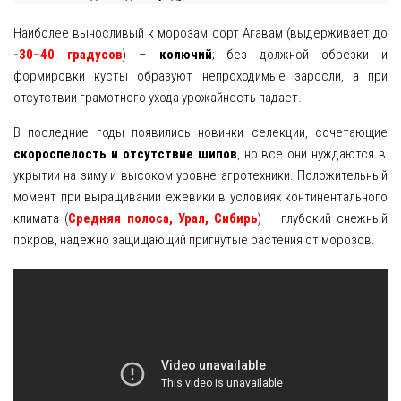
Наиболее выносливый к морозам сорт Агавам (выдерживает до
Яблоня
-30–40 градусов
) –
колючий
; без должной обрезки и
Овощи
формировки кусты образуют непроходимые заросли, а при
отсутствии грамотного ухода урожайность падает.
Картошка
В последние годы появились новинки селекции, сочетающие
Огурец
скороспелость и отсутствие шипов
, но все они нуждаются в
укрытии на зиму и высоком уровне агротехники. Положительный
Помидоры
момент при выращивании ежевики в условиях континентального
климата (
Средняя полоса, Урал, Сибирь
) – глубокий снежный
Цветы
покров, надёжно защищающий пригнутые растения от морозов.
Орхидея
Драцена
Замиокулькас
Петуния