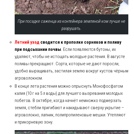
При посадке саженца из контейнера земляной ком лучше не
разрушать.
Летний уход
сводится к прополке сорняков и поливу
при подсыхании почвы
. Если появляются бутоны, их
удаляют, чтобы не истощать молодые растения. В августе
поливы прекращают. Сорта, которые не дают поросли,
удобно выращивать, застилая землю вокруг кустов чёрным
агроволокном.
В конце лета растения можно опрыснуть Монофосфатом
калия (10 г на 5 л воды) для лучшего вызревания молодых
побегов. В октябре, когда начнёт немножко подмерзать
земля, стебли пригибают и накидывают сверху укрытие –
агроволокно, лапник, полипропиленовые мешки. Утепляют
и прикорневую зону.