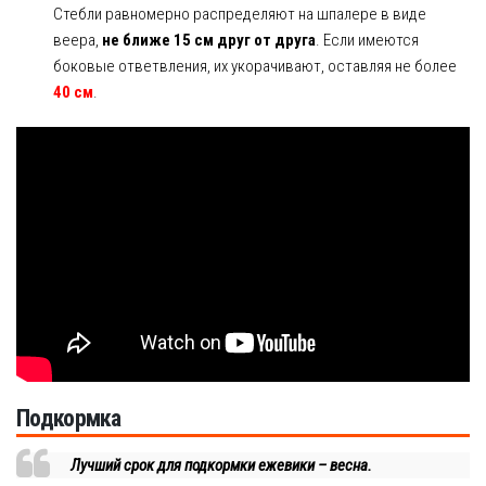
Стебли равномерно распределяют на шпалере в виде
веера,
не ближе 15 см друг от друга
. Если имеются
боковые ответвления, их укорачивают, оставляя не более
40 см
.
Подкормка
Лучший срок для подкормки ежевики – весна.