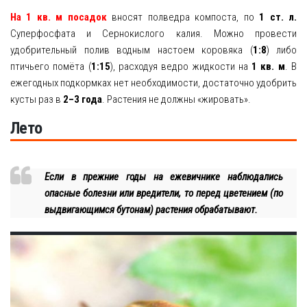
На 1 кв. м посадок
вносят полведра компоста, по
1 ст. л.
Суперфосфата и Сернокислого калия. Можно провести
удобрительный полив водным настоем коровяка (
1:8
) либо
птичьего помёта (
1:15
), расходуя ведро жидкости на
1 кв. м
. В
ежегодных подкормках нет необходимости, достаточно удобрить
кусты раз в
2–3 года
. Растения не должны «жировать».
Лето
Если в прежние годы на ежевичнике наблюдались
опасные болезни или вредители, то перед цветением (по
выдвигающимся бутонам) растения обрабатывают.