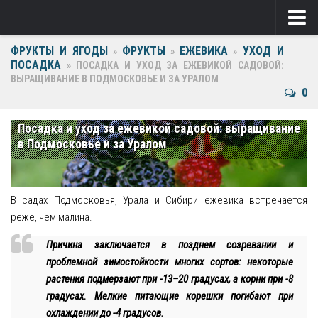
ФРУКТЫ И ЯГОДЫ
ФРУКТЫ
ЕЖЕВИКА
УХОД И
Ягоды
»
»
»
ПОСАДКА
»
ПОСАДКА И УХОД ЗА ЕЖЕВИКОЙ САДОВОЙ:
ВЫРАЩИВАНИЕ В ПОДМОСКОВЬЕ И ЗА УРАЛОМ
Виноград
0
Клубника
Посадка и уход за ежевикой садовой: выращивание
Крыжовник
в Подмосковье и за Уралом
Малина
Фрукты
В садах Подмосковья, Урала и Сибири ежевика встречается
реже, чем малина.
Груша
Причина заключается в позднем созревании и
Ежевика
проблемной зимостойкости многих сортов: некоторые
растения подмерзают при -13–20 градусах, а корни при -8
Слива
градусах. Мелкие питающие корешки погибают при
охлаждении до -4 градусов.
Черешня