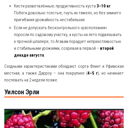
Кисти разветвлённые; продуктивность куста
3–10 кг
.
Побеги довольно толстые, гнуть их тяжело, но без зимнего
пригибания урожайность нестабильная.
Если не допускать бесконтрольного «расползания»
поросли по садовому участку, а кусты на лето подвязывать
к прочной шпалере, то Агавам порадует неприхотливостью
и стабильными урожаями, созревая в первой –
второй
декаде августа
.
Сходными характеристиками обладают сорта Флинт и Уфимская
местная, а также Дарроу – она покрупнее (
4–5 г
), но начинает
поспевать на 2 недели позже.
Уилсон Эрли