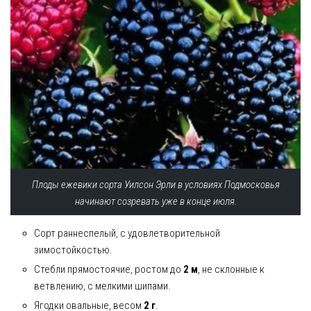
Плоды ежевики сорта Уилсон Эрли в условиях Подмосковья
начинают созревать уже в конце июля.
Сорт раннеспелый, с удовлетворительной
зимостойкостью.
Стебли прямостоячие, ростом до
2 м
, не склонные к
ветвлению, с мелкими шипами.
Ягодки овальные, весом
2 г
.