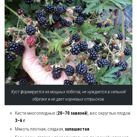
Куст формируется из мощных побегов, не нуждается в сильной
обрезке и не дает корневых отпрысков.
Кисти многоплодные (
20–70 завязей
), вес округлых плодов
3–6 г
.
Мякоть плотная, сладкая,
запашистая
.