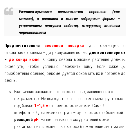
Ежевика-куманика размножается порослью (как
малина), а росяника и многие гибридные формы –
укоренением верхушек побегов, отводками, зелёным
черенкованием.
Предпочтительна
весенняя посадка
: для саженцев с
открытыми корнями – до распускания почек,
для контейнерных
–
до конца июня
. К концу сезона молодые растения должны
окрепнуть, чтобы успешно пережить зиму. Если саженцы
приобретены осенью, рекомендуется сохранить их в погребе до
весны.
Ежевичник закладывают на солнечных, защищённых от
ветра местах. Не подходят низины с залеганием грунтовых
вод ближе
1–1,5 м
от поверхности земли. Самый
комфортный для ежевики грунт – суглинок со слабокислой
реакцией
pH
. На щелочных почвах у растений может
развиться неинфекционный хлороз (пожелтение листвы из-