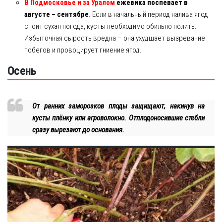
В Подмосковье и за Уралом
ежевика поспевает в
августе – сентябре
. Если в начальный период налива ягод
стоит сухая погода, кусты необходимо обильно полить.
Избыточная сырость вредна – она ухудшает вызревание
побегов и провоцирует гниение ягод.
Осень
От ранних заморозков плоды защищают, накинув на
кусты плёнку или агроволокно. Отплодоносившие стебли
сразу вырезают до основания.