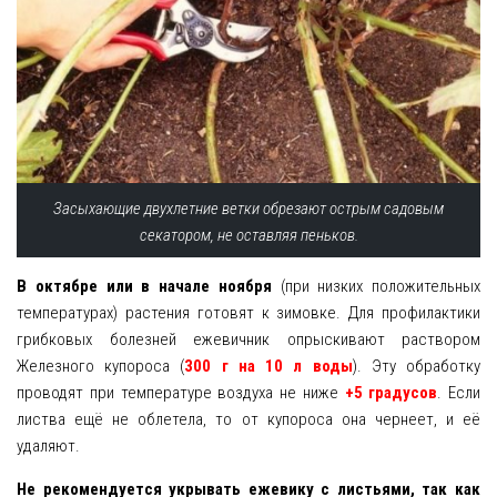
Засыхающие двухлетние ветки обрезают острым садовым
секатором, не оставляя пеньков.
В октябре или в начале ноября
(при низких положительных
температурах) растения готовят к зимовке. Для профилактики
грибковых болезней ежевичник опрыскивают раствором
Железного купороса (
300 г на 10 л воды
). Эту обработку
проводят при температуре воздуха не ниже
+5 градусов
. Если
листва ещё не облетела, то от купороса она чернеет, и её
удаляют.
Не рекомендуется укрывать ежевику с листьями, так как