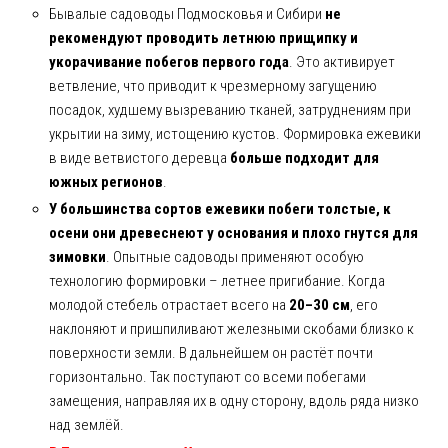
Бывалые садоводы Подмосковья и Сибири
не
рекомендуют проводить летнюю прищипку и
укорачивание побегов первого года
. Это активирует
ветвление, что приводит к чрезмерному загущению
посадок, худшему вызреванию тканей, затруднениям при
укрытии на зиму, истощению кустов. Формировка ежевики
в виде ветвистого деревца
больше подходит для
южных регионов
.
У большинства сортов ежевики побеги толстые, к
осени они древеснеют у основания и плохо гнутся для
зимовки
. Опытные садоводы применяют особую
технологию формировки – летнее пригибание. Когда
молодой стебель отрастает всего на
20–30 см
, его
наклоняют и пришпиливают железными скобами близко к
поверхности земли. В дальнейшем он растёт почти
горизонтально. Так поступают со всеми побегами
замещения, направляя их в одну сторону, вдоль ряда низко
над землёй.