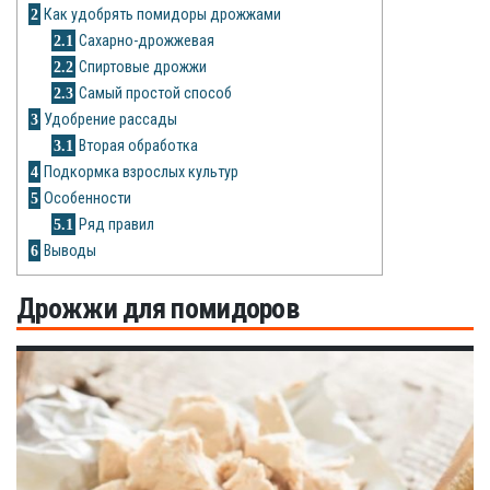
Рецепты
2
Как удобрять помидоры дрожжами
2.1
Сахарно-дрожжевая
О сайте
2.2
Спиртовые дрожжи
2.3
Самый простой способ
3
Удобрение рассады
3.1
Вторая обработка
4
Подкормка взрослых культур
5
Особенности
5.1
Ряд правил
6
Выводы
Дрожжи для помидоров