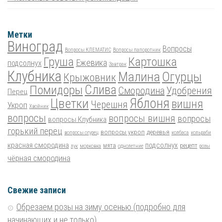
Метки
Виноград
Вопросы
Вопросы КЛЕМАТИС
Вопросы папоротник
Груша
Картошка
Ежевика
подсолнух
Завтрак
Клубника
Малина
Огурцы
Крыжовник
Помидоры
Слива
Смородина
Удобрения
Перец
Цветки
Яблоня
вишня
Черешня
Укроп
Хвойник
вопросы
вопросы вишня
вопросы
вопросы Клубника
горький перец
вопросы укроп
деревья
вопросы огурец
колбаса
кольраби
красная смородина
подсолнух
мята
рецепт
лук
морковка
однолетние
розы
чёрная смородина
Свежие записи
Обрезаем розы на зиму осенью (подробно для
начинающих и не только)