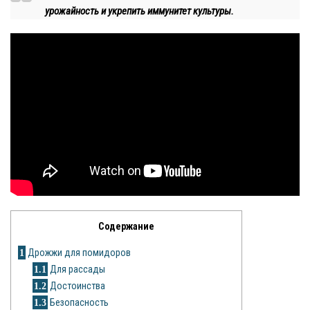
урожайность и укрепить иммунитет культуры.
Яблоня
Овощи
Картошка
Огурец
Помидоры
Цветы
Орхидея
Содержание
Драцена
1
Дрожжи для помидоров
Замиокулькас
1.1
Для рассады
1.2
Достоинства
Петуния
1.3
Безопасность