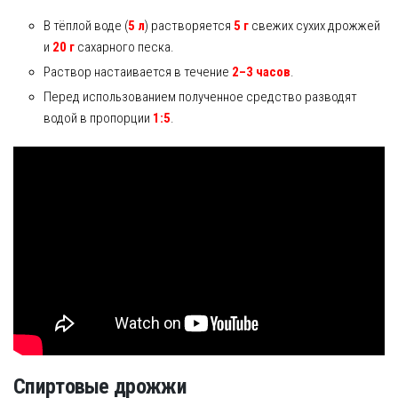
В тёплой воде (
5 л
) растворяется
5 г
свежих сухих дрожжей
и
20 г
сахарного песка.
Раствор настаивается в течение
2–3 часов
.
Перед использованием полученное средство разводят
водой в пропорции
1:5
.
Спиртовые дрожжи