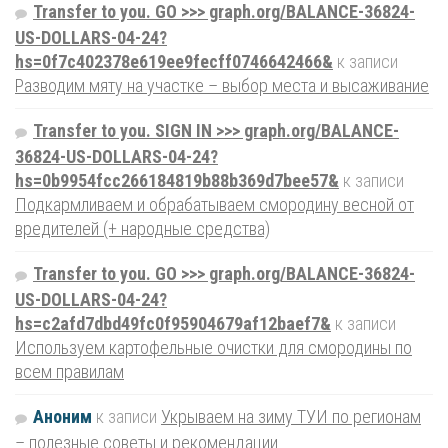
Transfer to you. GO >>> graph.org/BALANCE-36824-
US-DOLLARS-04-24?
hs=0f7c402378e619ee9fecff0746642466&
к записи
Разводим мяту на участке – выбор места и высаживание
Transfer to you. SIGN IN >>> graph.org/BALANCE-
36824-US-DOLLARS-04-24?
hs=0b9954fcc266184819b88b369d7bee57&
к записи
Подкармливаем и обрабатываем смородину весной от
вредителей (+ народные средства)
Transfer to you. GO >>> graph.org/BALANCE-36824-
US-DOLLARS-04-24?
hs=c2afd7dbd49fc0f95904679af12baef7&
к записи
Используем картофельные очистки для смородины по
всем правилам
Аноним
к записи
Укрываем на зиму ТУИ по регионам
– полезные советы и рекомендации