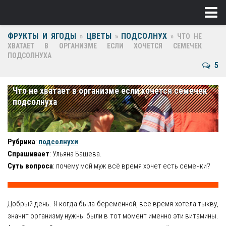
ФРУКТЫ И ЯГОДЫ
ЦВЕТЫ
ПОДСОЛНУХ
Ягоды
»
»
»
ЧТО НЕ
ХВАТАЕТ В ОРГАНИЗМЕ ЕСЛИ ХОЧЕТСЯ СЕМЕЧЕК
ПОДСОЛНУХА
Виноград
5
Клубника
Что не хватает в организме если хочется семечек
Крыжовник
подсолнуха
Малина
Фрукты
Рубрика
:
подсолнухи
.
Спрашивает
: Ульяна Башева.
Груша
Суть вопроса
: почему мой муж всё время хочет есть семечки?
Ежевика
Добрый день. Я когда была беременной, всё время хотела тыкву,
Слива
значит организму нужны были в тот момент именно эти витамины.
Черешня