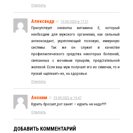
Ответить
Александр
10.04.2020 в 17:21
Присутствует нехватка витамина Е, который
необходим для мужского организма, как сильный
антиоксидант, укрепляющий половую, иммунную
системы. Так же он служит в качестве
профилактического средства некоторых болезней,
связанных с мочевым пузырём, предстательной
железой. Если ваш муж получает его из семечек, то и
пускай «щёлкает» их, на здоровье.
Ответить
Аноним
29.09.2022 в 19:47
Курить бросает,рот занят — курить не надо!!!!!
Ответить
ДОБАВИТЬ КОММЕНТАРИЙ