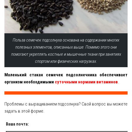
Польза семечек подсолнуха основана на содержании многих
полезных элементов, описанных выше. Помимо этого они
помогают укреплять костные и мышечные ткани при занятиях
спортом или физических нагрузках.
Маленький стакан семечек подсолнечника обеспечивает
организм необходимыми
суточными нормами витаминов
.
Проблемы с выращиванием подсолнуха? Свой вопрос вы можете
задать в этой форме.
Ваша почта: