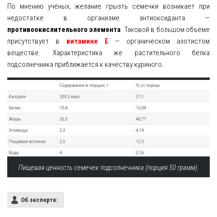
Рецепты
По мнению учёных, желание грызть семечки возникает при
недостатке в организме антиоксиданта —
О сайте
противоокислительного элемента
. Таковой в большом объёме
присутствует в
витамине E
— органическом азотистом
веществе. Характеристика же растительного белка
подсолнечника приближается к качеству куриного.
Пищевая ценность семечек подсолнечника (порция 50 грамм).
Об эксперте: