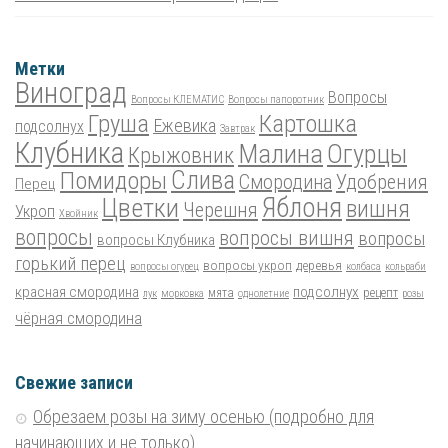
Метки
Виноград
Вопросы
Вопросы КЛЕМАТИС
Вопросы папоротник
Груша
Картошка
Ежевика
подсолнух
Завтрак
Клубника
Малина
Огурцы
Крыжовник
Помидоры
Слива
Смородина
Удобрения
Перец
Цветки
Яблоня
вишня
Черешня
Укроп
Хвойник
вопросы
вопросы вишня
вопросы
вопросы Клубника
горький перец
вопросы укроп
деревья
вопросы огурец
колбаса
кольраби
красная смородина
подсолнух
мята
рецепт
лук
морковка
однолетние
розы
чёрная смородина
Свежие записи
Обрезаем розы на зиму осенью (подробно для
начинающих и не только)