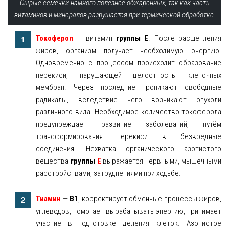
Сырые семечки намного полезнее обжаренных, так как часть
витаминов и минералов разрушается при термической обработке.
Токоферол
— витамин
группы E
. После расщепления
жиров, организм получает необходимую энергию.
Одновременно с процессом происходит образование
перекиси, нарушающей целостность клеточных
мембран. Через последние проникают свободные
радикалы, вследствие чего возникают опухоли
различного вида. Необходимое количество токоферола
предупреждает развитие заболеваний, путём
трансформирования перекиси в безвредные
соединения. Нехватка органического азотистого
вещества
группы
E
выражается нервными, мышечными
расстройствами, затруднениями при ходьбе.
Тиамин
—
B1
, корректирует обменные процессы жиров,
углеводов, помогает вырабатывать энергию, принимает
участие в подготовке деления клеток. Азотистое