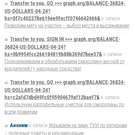
Transfer to you. GO >>> graph.org/BALANCE-36824-
US-DOLLARS-04-24?
hs=0f7c402378e619ee9fecff0746642466&
к записи
Разводим мяту на участке – выбор места и высаживание
Transfer to you. SIGN IN >>> graph.org/BALANCE-
36824-US-DOLLARS-04-24?
hs=0b9954fcc266184819b88b369d7bee57&
к записи
Подкармливаем и обрабатываем смородину весной от
вредителей (+ народные средства)
Transfer to you. GO >>> graph.org/BALANCE-36824-
US-DOLLARS-04-24?
hs=c2afd7dbd49fc0f95904679af12baef7&
к записи
Используем картофельные очистки для смородины по
всем правилам
Аноним
к записи
Укрываем на зиму ТУИ по регионам
– полезные советы и рекомендации