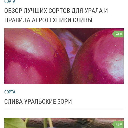
СОРТА
ОБЗОР ЛУЧШИХ СОРТОВ ДЛЯ УРАЛА И
Яблоня
ПРАВИЛА АГРОТЕХНИКИ СЛИВЫ
Овощи
0
Картошка
Огурец
Помидоры
Цветы
Орхидея
СОРТА
Драцена
СЛИВА УРАЛЬСКИЕ ЗОРИ
Замиокулькас
Петуния
0