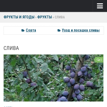
ФРУКТЫ И ЯГОДЫ
ФРУКТЫ
Ягоды
»
»
СЛИВА
Виноград
Сорта
Уход и посадка сливы
Клубника
СЛИВА
Крыжовник
Малина
0
Фрукты
Груша
Ежевика
Слива
Черешня