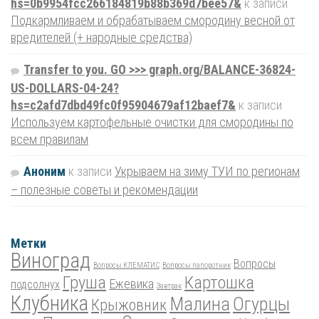
hs=0b9954fcc266184819b88b369d7bee57&
к записи
Подкармливаем и обрабатываем смородину весной от
вредителей (+ народные средства)
Transfer to you. GO >>> graph.org/BALANCE-36824-
US-DOLLARS-04-24?
hs=c2afd7dbd49fc0f95904679af12baef7&
к записи
Используем картофельные очистки для смородины по
всем правилам
Аноним
к записи
Укрываем на зиму ТУИ по регионам
– полезные советы и рекомендации
Метки
Виноград
Вопросы
Вопросы КЛЕМАТИС
Вопросы папоротник
Груша
Картошка
Ежевика
подсолнух
Завтрак
Клубника
Малина
Огурцы
Крыжовник